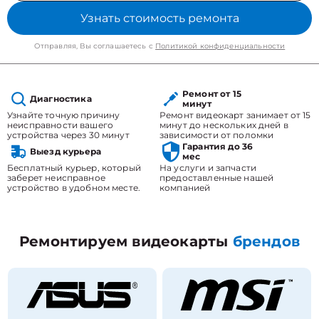
Узнать стоимость ремонта
Отправляя, Вы соглашаетесь с
Политикой конфиденциальности
Ремонт от 15
Диагностика
минут
Узнайте точную причину
Ремонт видеокарт занимает от 15
неисправности вашего
минут до нескольких дней в
устройства через 30 минут
зависимости от поломки
Гарантия до 36
Выезд курьера
мес
Бесплатный курьер, который
На услуги и запчасти
заберет неисправное
предоставленные нашей
устройство в удобном месте.
компанией
Ремонтируем видеокарты
брендов