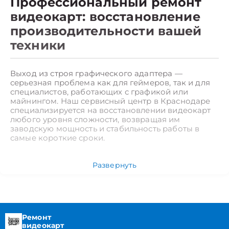
Профессиональный ремонт
видеокарт: восстановление
производительности вашей
техники
Выход из строя графического адаптера —
серьезная проблема как для геймеров, так и для
специалистов, работающих с графикой или
майнингом. Наш сервисный центр в Краснодаре
специализируется на восстановлении видеокарт
любого уровня сложности, возвращая им
заводскую мощность и стабильность работы в
самые короткие сроки.
Какие неисправности при
Развернуть
ремонте видеокарт мы
устраняем в Краснодаре
Видеокарта является сложным электронным
Ремонт
устройством, состоящим из графического
видеокарт